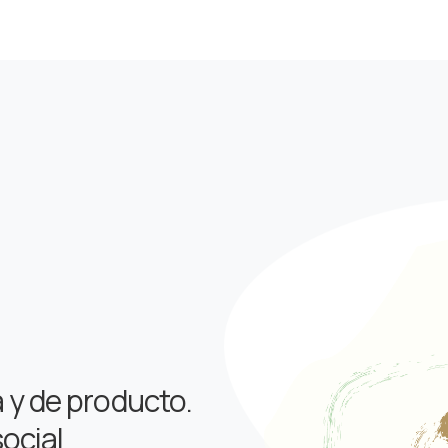
a y de producto.
social